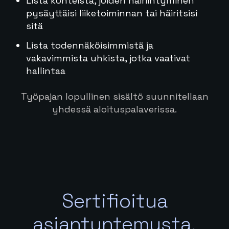
Lista kohteista, joiden häiriintyminen
pysäyttäisi liiketoiminnan tai häiritsisi
sitä
Lista todennäköisimmistä ja
vakavimmista uhkista, jotka vaativat
hallintaa
Työpajan lopullinen sisältö suunnitellaan
yhdessä aloituspalaverissa.
Sertifioitua
asiantuntemusta,