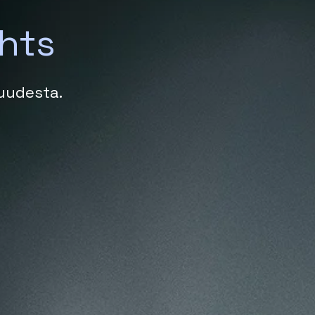
ghts
suudesta.