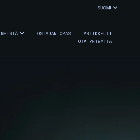
SUOMI
NÄYTÄ KÄÄ
MEISTÄ
OSTAJAN OPAS
ARTIKKELIT
.LABEL }} ALAVALIKKO
NÄYTÄ KOHTEEN {{ LINK.LABEL }} ALAVALIKKO
OTA YHTEYTTÄ