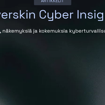
ARTIKKELIT
verskin Cyber Insi
, näkemyksiä ja kokemuksia kyberturvalli